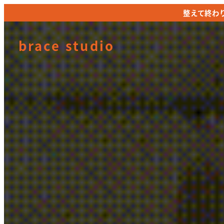
メ
整えて終わ
整えて終わ
イ
ン
brace studio
コ
ン
テ
ン
ツ
へ
移
動