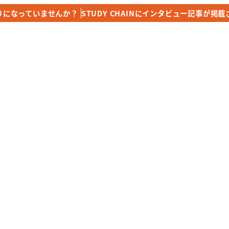
りになっていませんか？
りになっていませんか？
STUDY CHAINにインタビュー記事が掲
STUDY CHAINにインタビュー記事が掲
top
Training & Price
Online Les
2023年2月