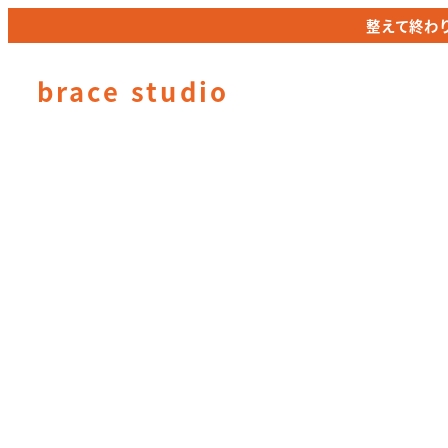
メ
整えて終わ
整えて終わ
イ
ン
brace studio
コ
ン
テ
ン
ツ
へ
移
動