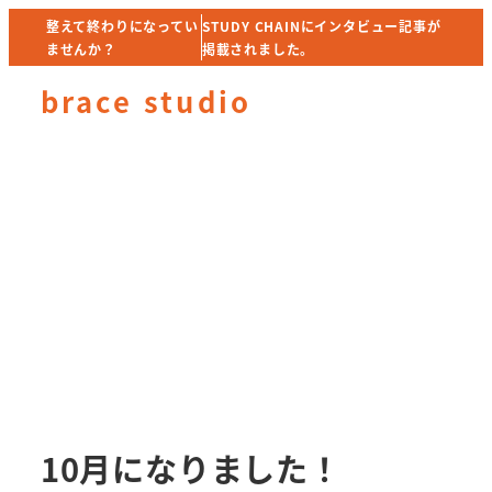
メ
整えて終わりになってい
整えて終わりになってい
STUDY CHAINにインタビュー記事が
STUDY CHAINにインタビュー記事が
ませんか？
ませんか？
掲載されました。
掲載されました。
イ
ン
brace studio
コ
MENU
ン
テ
ン
ツ
へ
移
動
10月になりました！