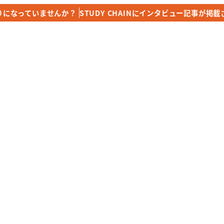
りになっていませんか？
りになっていませんか？
STUDY CHAINにインタビュー記事が掲
STUDY CHAINにインタビュー記事が掲
top
Training & Price
Online Les