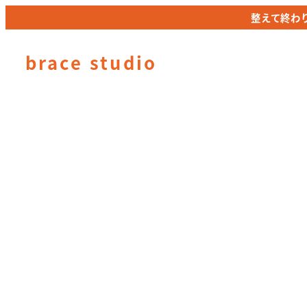
メ
整えて終わ
整えて終わ
イ
ン
brace studio
コ
ン
テ
ン
ツ
へ
移
動