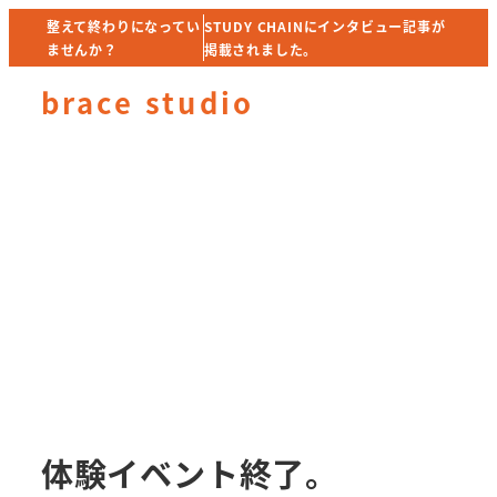
メ
整えて終わりになってい
整えて終わりになってい
STUDY CHAINにインタビュー記事が
STUDY CHAINにインタビュー記事が
ませんか？
ませんか？
掲載されました。
掲載されました。
イ
ン
brace studio
コ
MENU
ン
テ
ン
ツ
へ
移
動
体験イベント終了。